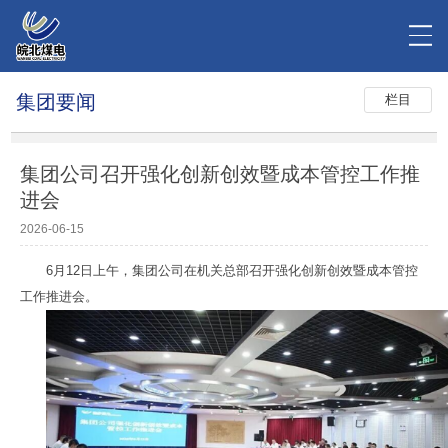
集团要闻
栏目
集团公司召开强化创新创效暨成本管控工作推
进会
2026-06-15
6月12日上午，集团公司在机关总部召开强化创新创效暨成本管控
工作推进会。