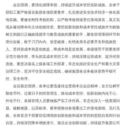
会议强调，要强化保障举措，持续提升成本管控实际成效。全体干
部职工要严格落实集团各项部署要求，扎实推进安全技术经济一体化落
地实施。要健全刚性考核机制，以严格考核倒逼责任落地落实，真正实
现从被动降本向主动创效转变。要把创新创效和成本管控成效作为检验
树立和践行正确政绩观学习教育成效的重要抓手，聚焦管理薄弱环节和
突出短板，敢于刀刃向内、攻坚破难，杜绝各类非必要开支和低效投
入。坚持抓成本就是创效益，降成本就是促发展，各级领导干部要发挥
示范引领作用，带头抓实成本管控工作，持续压降运营成本、提升经营
质效。要坚决落实上级各项工作部署，常态化抓好安全生产和重大灾害
治理工作，坚决守住安全稳定底线，确保集团各业务板块形势平稳可
控、安全有序。
会议最后强调，各单位要迅速传达贯彻本次会议精神，全方位树牢
勤俭节约、过紧日子的经营理念，推动成本管控、创新创效内化于心、
外化于行。各级管理人员要锤炼严实工作作风，常态化深入一线查摆问
题、破解难题，以高标准、硬举措推动各项重点工作落地落细、见行见
效。全体党员干部要切实增强抓创新创效和成本管控的思想自觉和行动
自觉，持续深挖降本增效潜力、激活企业创新动能，持续提升集团公司